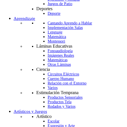
Juegos de Patio
Deportes
Deporte
Aprendizaje
Cantando Aprendo a Hablar
Implementación Salas
Lenguaje
Matemática
Montessori
Láminas Educativas
Fonoaudiología
Imágenes Reales
Matemáticas
Otras Láminas
Ciencia
Circuitos Eléctricos
Cuerpo Humano
Relación con el Entorno
Varios
Estimulación Temprana
Productos Sensoriales
Productos Tela
Rodados y Varios
Artísticos y Juegos
Artístico
Escolar
Expresión y Arte