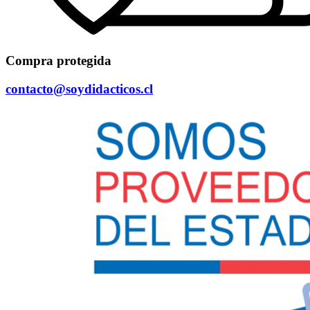
Compra protegida
contacto@soydidacticos.cl