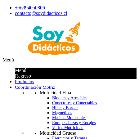
+56994050806
contacto@soydidacticos.cl
Menú
Menú
Regreso
Productos
Coordinación Motriz
Motricidad Fina
Bloques y Armables
Conectores y Conectables
Hilar y Bordar
Magnéticos
Masitas Moldeables
Rompecabezas y Encajes
Varios Motricidad
Motricidad Gruesa
Ejercicios y Terapia