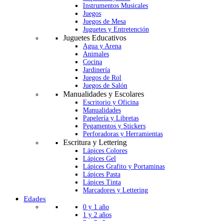
Instrumentos Musicales
Juegos
Juegos de Mesa
Juguetes y Entretención
Juguetes Educativos
Agua y Arena
Animales
Cocina
Jardinería
Juegos de Rol
Juegos de Salón
Manualidades y Escolares
Escritorio y Oficina
Manualidades
Papelería y Libretas
Pegamentos y Stickers
Perforadoras y Herramientas
Escritura y Lettering
Lápices Colores
Lápices Gel
Lápices Grafito y Portaminas
Lápices Pasta
Lápices Tinta
Marcadores y Lettering
Edades
0 y 1 año
1 y 2 años