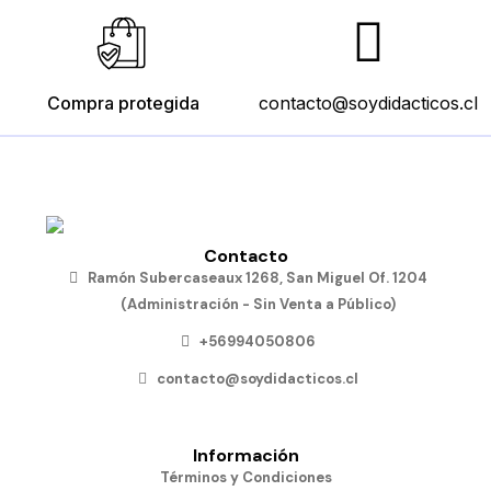
Añadir
al
carro
Compra protegida
contacto@soydidacticos.cl
Contacto
Ramón Subercaseaux 1268, San Miguel Of. 1204
(Administración - Sin Venta a Público)
+56994050806
contacto@soydidacticos.cl
Información
Términos y Condiciones