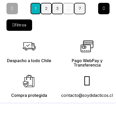
1
2
3
…
7
Filtros
Despacho a todo Chile
Pago WebPay y
Transferencia
Compra protegida
contacto@soydidacticos.cl