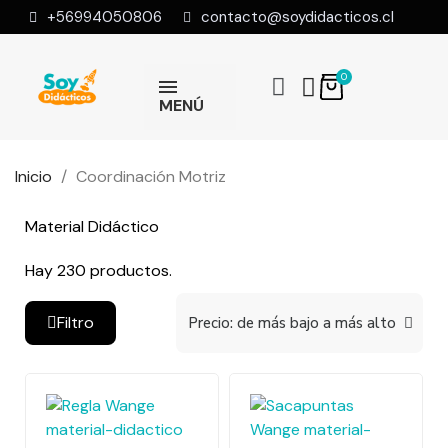
+56994050806
contacto@soydidacticos.cl
MENÚ
Inicio
Coordinación Motriz
Material Didáctico
Hay 230 productos.
Filtro