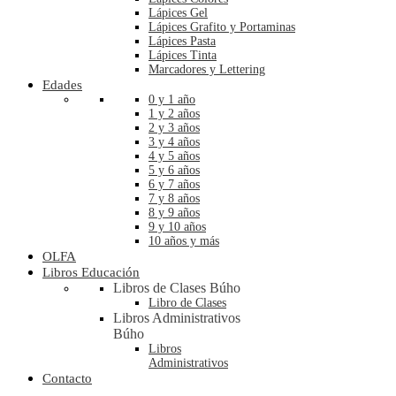
Lápices Gel
Lápices Grafito y Portaminas
Lápices Pasta
Lápices Tinta
Marcadores y Lettering
Edades
0 y 1 año
1 y 2 años
2 y 3 años
3 y 4 años
4 y 5 años
5 y 6 años
6 y 7 años
7 y 8 años
8 y 9 años
9 y 10 años
10 años y más
OLFA
Libros Educación
Libros de Clases Búho
Libro de Clases
Libros Administrativos
Búho
Libros
Administrativos
Contacto