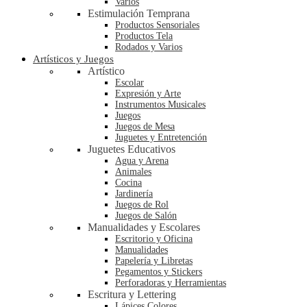
Varios
Estimulación Temprana
Productos Sensoriales
Productos Tela
Rodados y Varios
Artísticos y Juegos
Artístico
Escolar
Expresión y Arte
Instrumentos Musicales
Juegos
Juegos de Mesa
Juguetes y Entretención
Juguetes Educativos
Agua y Arena
Animales
Cocina
Jardinería
Juegos de Rol
Juegos de Salón
Manualidades y Escolares
Escritorio y Oficina
Manualidades
Papelería y Libretas
Pegamentos y Stickers
Perforadoras y Herramientas
Escritura y Lettering
Lápices Colores