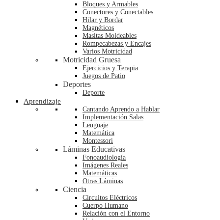
Bloques y Armables
Conectores y Conectables
Hilar y Bordar
Magnéticos
Masitas Moldeables
Rompecabezas y Encajes
Varios Motricidad
Motricidad Gruesa
Ejercicios y Terapia
Juegos de Patio
Deportes
Deporte
Aprendizaje
Cantando Aprendo a Hablar
Implementación Salas
Lenguaje
Matemática
Montessori
Láminas Educativas
Fonoaudiología
Imágenes Reales
Matemáticas
Otras Láminas
Ciencia
Circuitos Eléctricos
Cuerpo Humano
Relación con el Entorno