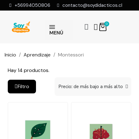
+56994050806
contacto@soydidacticos.cl
MENÚ
Inicio
Aprendizaje
Montessori
Hay 14 productos.
Filtro