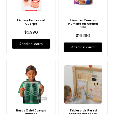
Lámina Partes del
Láminas Cuerpo
Cuerpo
Humano en Acción
10u
$5.990
$16.390
Añadir al carro
Añadir al carro
Rayos X del Cuerpo
Tablero de Pared
Humano
Sentido del Tacto