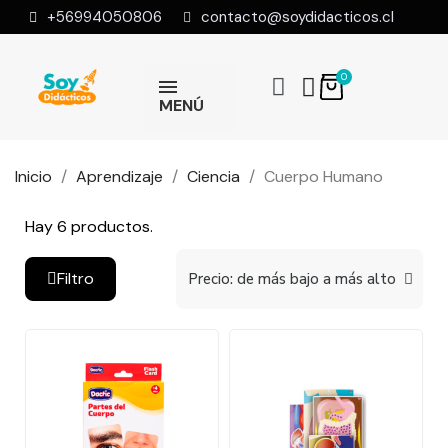
+56994050806
contacto@soydidacticos.cl
MENÚ
Inicio
Aprendizaje
Ciencia
Cuerpo Humano
Hay 6 productos.
Filtro