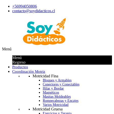
+56994050806
contacto@soydidacticos.cl
Menú
Menú
Regreso
Productos
Coordinación Motriz
Motricidad Fina
Bloques y Armables
Conectores y Conectables
Hilar y Bordar
Magnéticos
Masitas Moldeables
Rompecabezas y Encajes
Varios Motricidad
Motricidad Gruesa
Ejercicios y Terapia