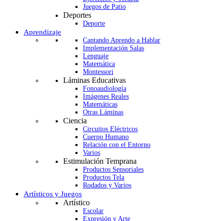
Juegos de Patio
Deportes
Deporte
Aprendizaje
Cantando Aprendo a Hablar
Implementación Salas
Lenguaje
Matemática
Montessori
Láminas Educativas
Fonoaudiología
Imágenes Reales
Matemáticas
Otras Láminas
Ciencia
Circuitos Eléctricos
Cuerpo Humano
Relación con el Entorno
Varios
Estimulación Temprana
Productos Sensoriales
Productos Tela
Rodados y Varios
Artísticos y Juegos
Artístico
Escolar
Expresión y Arte