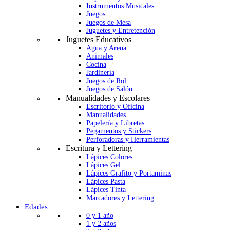
Instrumentos Musicales
Juegos
Juegos de Mesa
Juguetes y Entretención
Juguetes Educativos
Agua y Arena
Animales
Cocina
Jardinería
Juegos de Rol
Juegos de Salón
Manualidades y Escolares
Escritorio y Oficina
Manualidades
Papelería y Libretas
Pegamentos y Stickers
Perforadoras y Herramientas
Escritura y Lettering
Lápices Colores
Lápices Gel
Lápices Grafito y Portaminas
Lápices Pasta
Lápices Tinta
Marcadores y Lettering
Edades
0 y 1 año
1 y 2 años