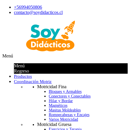
+56994050806
contacto@soydidacticos.cl
Menú
Menú
Regreso
Productos
Coordinación Motriz
Motricidad Fina
Bloques y Armables
Conectores y Conectables
Hilar y Bordar
Magnéticos
Masitas Moldeables
Rompecabezas y Encajes
Varios Motricidad
Motricidad Gruesa
Ejercicios y Terapia