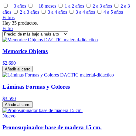
+ 3 años
+ 18 meses
1 a 2 años
2 a 3 años
2 a 3
años
2 a 3 años
3 a 4 años
3 a 4 años
4 a 5 años
Filtros
Hay 35 productos.
Filtro
Memorice Objetos
$2.690
Añadir al carro
Láminas Formas y Colores
$3.590
Añadir al carro
Nuevo
Pronosupinador base de madera 15 cm.