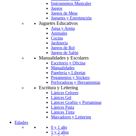
Instrumentos Musicales
Juegos
Juegos de Mesa
Juguetes y Entretención
Juguetes Educativos
Agua y Arena
Animales
Cocina
Jardinería
Juegos de Rol
Juegos de Salón
Manualidades y Escolares
Escritorio y Oficina
Manualidades
Papelería y Libretas
Pegamentos y Stickers
Perforadoras y Herramientas
Escritura y Lettering
Lápices Colores
Lápices Gel
Lápices Grafito y Portaminas
Lápices Pasta
Lápices Tinta
Marcadores y Lettering
Edades
0 y 1 año
1 y 2 años