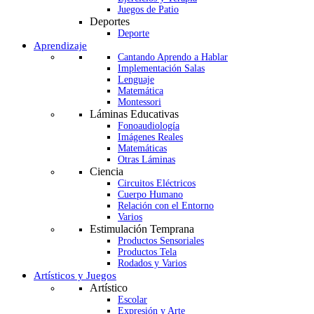
Juegos de Patio
Deportes
Deporte
Aprendizaje
Cantando Aprendo a Hablar
Implementación Salas
Lenguaje
Matemática
Montessori
Láminas Educativas
Fonoaudiología
Imágenes Reales
Matemáticas
Otras Láminas
Ciencia
Circuitos Eléctricos
Cuerpo Humano
Relación con el Entorno
Varios
Estimulación Temprana
Productos Sensoriales
Productos Tela
Rodados y Varios
Artísticos y Juegos
Artístico
Escolar
Expresión y Arte