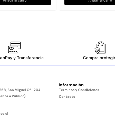
Añadir al carro
Añadir al carro
ebPay y Transferencia
Compra protegi
Información
68, San Miguel Of. 1204
Términos y Condiciones
Venta a Público)
Contacto
os.cl