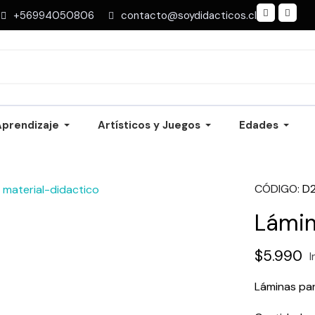
+56994050806
contacto@soydidacticos.cl
Aprendizaje
Artísticos y Juegos
Edades
CÓDIGO
D
Lámin
$5.990
I
Láminas par