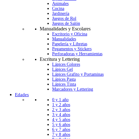
Animales
Cocina
Jardinería
Juegos de Rol
Juegos de Salón
Manualidades y Escolares
Escritorio y Oficina
Manualidades
Papelería y Libretas
Pegamentos y Stickers
Perforadoras y Herramientas
Escritura y Lettering
Lápices Colores
Lápices Gel
Lápices Grafito y Portaminas
Lápices Pasta
Lápices Tinta
Marcadores y Lettering
Edades
0 y 1 año
1 y 2 años
2 y 3 años
3 y 4 años
4 y 5 años
5 y 6 años
6 y 7 años
7 y 8 años