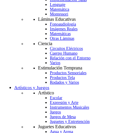
Lenguaje
Matemática
Montessori
Láminas Educativas
Fonoaudiología
Imágenes Reales
Matemáticas
Otras Láminas
Ciencia
Circuitos Eléctricos
Cuerpo Humano
Relación con el Entorno
Varios
Estimulación Temprana
Productos Sensoriales
Productos Tela
Rodados y Varios
Artísticos y Juegos
Artístico
Escolar
Expresión y Arte
Instrumentos Musicales
Juegos
Juegos de Mesa
Juguetes y Entretención
Juguetes Educativos
Agua y Arena