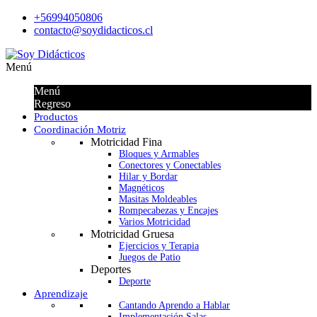
+56994050806
contacto@soydidacticos.cl
Menú
Menú
Regreso
Productos
Coordinación Motriz
Motricidad Fina
Bloques y Armables
Conectores y Conectables
Hilar y Bordar
Magnéticos
Masitas Moldeables
Rompecabezas y Encajes
Varios Motricidad
Motricidad Gruesa
Ejercicios y Terapia
Juegos de Patio
Deportes
Deporte
Aprendizaje
Cantando Aprendo a Hablar
Implementación Salas