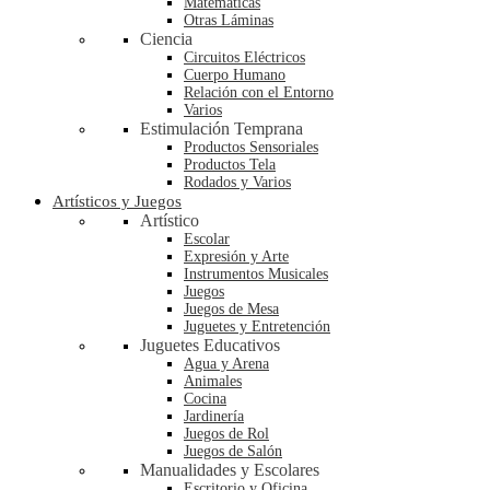
Matemáticas
Otras Láminas
Ciencia
Circuitos Eléctricos
Cuerpo Humano
Relación con el Entorno
Varios
Estimulación Temprana
Productos Sensoriales
Productos Tela
Rodados y Varios
Artísticos y Juegos
Artístico
Escolar
Expresión y Arte
Instrumentos Musicales
Juegos
Juegos de Mesa
Juguetes y Entretención
Juguetes Educativos
Agua y Arena
Animales
Cocina
Jardinería
Juegos de Rol
Juegos de Salón
Manualidades y Escolares
Escritorio y Oficina