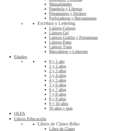
Manualidades
Papelería y Libretas
Pegamentos y Stickers
Perforadoras y Herramientas
Escritura y Lettering
Lápices Colores
Lápices Gel
Lápices Grafito y Portaminas
Lápices Pasta
Lápices Tinta
Marcadores y Lettering
Edades
0 y 1 año
1 y 2 años
2 y 3 años
3 y 4 años
4 y 5 años
5 y 6 años
6 y 7 años
7 y 8 años
8 y 9 años
9 y 10 años
10 años y más
OLFA
Libros Educación
Libros de Clases Búho
Libro de Clases