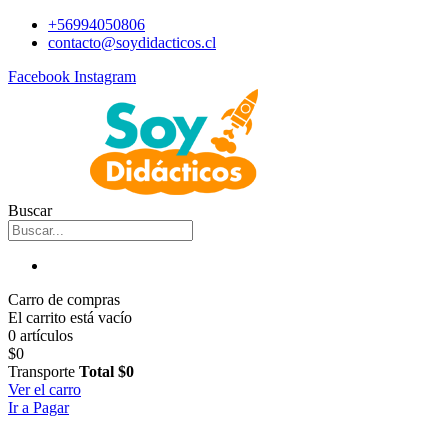
+56994050806
contacto@soydidacticos.cl
Facebook
Instagram
Buscar
Carro de compras
El carrito está vacío
0 artículos
$0
Transporte
Total
$0
Ver el carro
Ir a Pagar