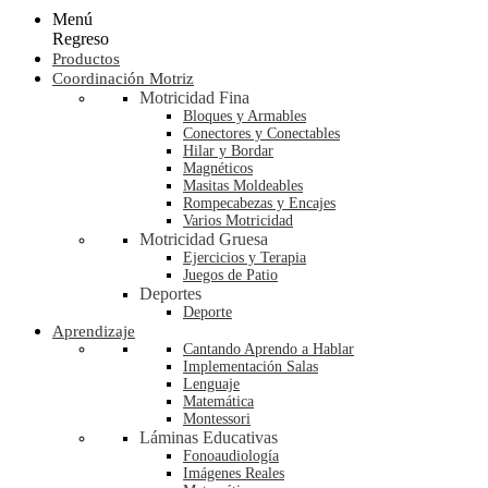
Menú
Regreso
Productos
Coordinación Motriz
Motricidad Fina
Bloques y Armables
Conectores y Conectables
Hilar y Bordar
Magnéticos
Masitas Moldeables
Rompecabezas y Encajes
Varios Motricidad
Motricidad Gruesa
Ejercicios y Terapia
Juegos de Patio
Deportes
Deporte
Aprendizaje
Cantando Aprendo a Hablar
Implementación Salas
Lenguaje
Matemática
Montessori
Láminas Educativas
Fonoaudiología
Imágenes Reales