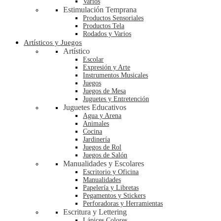
Varios
Estimulación Temprana
Productos Sensoriales
Productos Tela
Rodados y Varios
Artísticos y Juegos
Artístico
Escolar
Expresión y Arte
Instrumentos Musicales
Juegos
Juegos de Mesa
Juguetes y Entretención
Juguetes Educativos
Agua y Arena
Animales
Cocina
Jardinería
Juegos de Rol
Juegos de Salón
Manualidades y Escolares
Escritorio y Oficina
Manualidades
Papelería y Libretas
Pegamentos y Stickers
Perforadoras y Herramientas
Escritura y Lettering
Lápices Colores