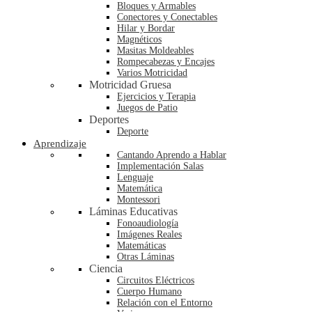
Bloques y Armables
Conectores y Conectables
Hilar y Bordar
Magnéticos
Masitas Moldeables
Rompecabezas y Encajes
Varios Motricidad
Motricidad Gruesa
Ejercicios y Terapia
Juegos de Patio
Deportes
Deporte
Aprendizaje
Cantando Aprendo a Hablar
Implementación Salas
Lenguaje
Matemática
Montessori
Láminas Educativas
Fonoaudiología
Imágenes Reales
Matemáticas
Otras Láminas
Ciencia
Circuitos Eléctricos
Cuerpo Humano
Relación con el Entorno