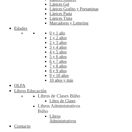
Lápices Gel
Lápices Grafito y Portaminas
Lápices Pasta
Lápices Tinta
Marcadores y Lettering
Edades
0 y 1 año
1 y 2 años
2 y 3 años
3 y 4 años
4 y 5 años
5 y 6 años
6 y 7 años
7 y 8 años
8 y 9 años
9 y 10 años
10 años y más
OLFA
Libros Educación
Libros de Clases Búho
Libro de Clases
Libros Administrativos
Búho
Libros
Administrativos
Contacto