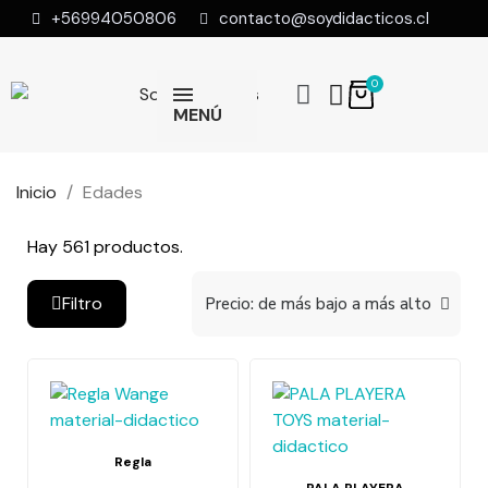
+56994050806
contacto@soydidacticos.cl
MENÚ
Inicio
Edades
Hay 561 productos.
Filtro
Regla