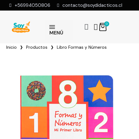
+56994050806
contacto@soydidacticos.cl
MENÚ
Inicio
Productos
Libro Formas y Números