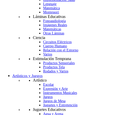
Lenguaje
Matemática
Montessori
Láminas Educativas
Fonoaudiología
Imágenes Reales
Matemáticas
Otras Láminas
Ciencia
Circuitos Eléctricos
Cuerpo Humano
Relación con el Entorno
Varios
Estimulación Temprana
Productos Sensoriales
Productos Tela
Rodados y Varios
Artísticos y Juegos
Artístico
Escolar
Expresión y Arte
Instrumentos Musicales
Juegos
Juegos de Mesa
Juguetes y Entretención
Juguetes Educativos
Agua y Arena