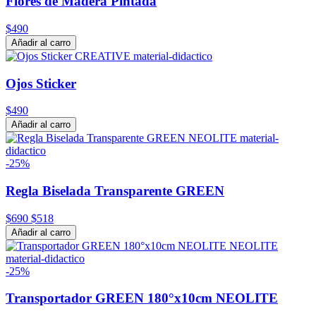
Flores de Madera Pintada
$490
Añadir al carro
Ojos Sticker
$490
Añadir al carro
-25%
Regla Biselada Transparente GREEN
$690
$518
Añadir al carro
-25%
Transportador GREEN 180°x10cm NEOLITE