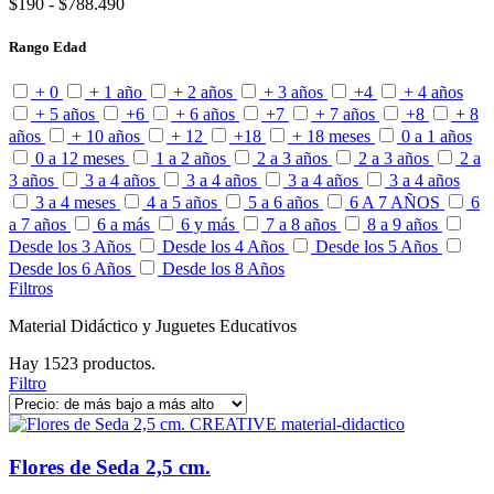
$190
-
$788.490
Rango Edad
+ 0
+ 1 año
+ 2 años
+ 3 años
+4
+ 4 años
+ 5 años
+6
+ 6 años
+7
+ 7 años
+8
+ 8
años
+ 10 años
+ 12
+18
+ 18 meses
0 a 1 años
0 a 12 meses
1 a 2 años
2 a 3 años
2 a 3 años
2 a
3 años
3 a 4 años
3 a 4 años
3 a 4 años
3 a 4 años
3 a 4 meses
4 a 5 años
5 a 6 años
6 A 7 AÑOS
6
a 7 años
6 a más
6 y más
7 a 8 años
8 a 9 años
Desde los 3 Años
Desde los 4 Años
Desde los 5 Años
Desde los 6 Años
Desde los 8 Años
Filtros
Material Didáctico y Juguetes Educativos
Hay 1523 productos.
Filtro
Flores de Seda 2,5 cm.