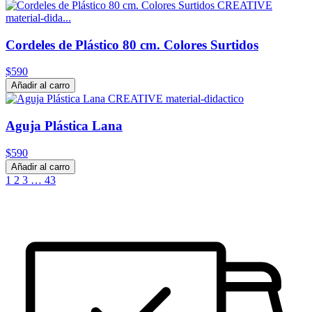
Cordeles de Plástico 80 cm. Colores Surtidos
$590
Añadir al carro
Aguja Plástica Lana
$590
Añadir al carro
1
2
3
…
43