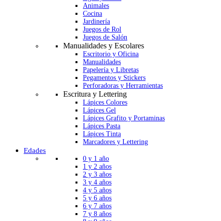
Animales
Cocina
Jardinería
Juegos de Rol
Juegos de Salón
Manualidades y Escolares
Escritorio y Oficina
Manualidades
Papelería y Libretas
Pegamentos y Stickers
Perforadoras y Herramientas
Escritura y Lettering
Lápices Colores
Lápices Gel
Lápices Grafito y Portaminas
Lápices Pasta
Lápices Tinta
Marcadores y Lettering
Edades
0 y 1 año
1 y 2 años
2 y 3 años
3 y 4 años
4 y 5 años
5 y 6 años
6 y 7 años
7 y 8 años