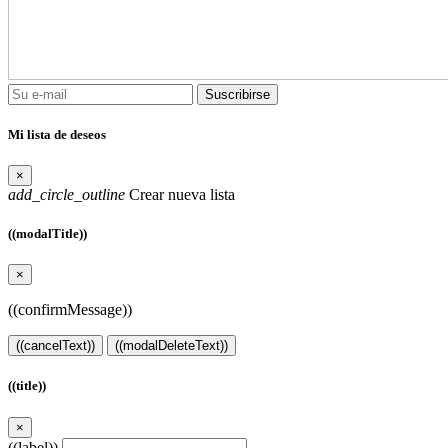
Suscribirse
Mi lista de deseos
×
add_circle_outline
Crear nueva lista
((modalTitle))
×
((confirmMessage))
((cancelText))
((modalDeleteText))
((title))
×
((label))