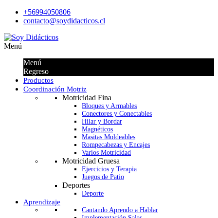
+56994050806
contacto@soydidacticos.cl
Menú
Menú
Regreso
Productos
Coordinación Motriz
Motricidad Fina
Bloques y Armables
Conectores y Conectables
Hilar y Bordar
Magnéticos
Masitas Moldeables
Rompecabezas y Encajes
Varios Motricidad
Motricidad Gruesa
Ejercicios y Terapia
Juegos de Patio
Deportes
Deporte
Aprendizaje
Cantando Aprendo a Hablar
Implementación Salas