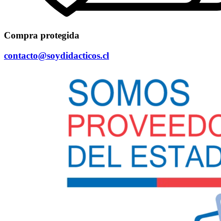
Compra protegida
contacto@soydidacticos.cl