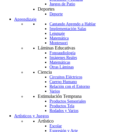
Juegos de Patio
Deportes
Deporte
Aprendizaje
Cantando Aprendo a Hablar
Implementación Salas
Lenguaje
Matemática
Montessori
Láminas Educativas
Fonoaudiología
Imágenes Reales
Matemáticas
Otras Láminas
Ciencia
Circuitos Eléctricos
Cuerpo Humano
Relación con el Entorno
Varios
Estimulación Temprana
Productos Sensoriales
Productos Tela
Rodados y Varios
Artísticos y Juegos
Artístico
Escolar
Expresión y Arte