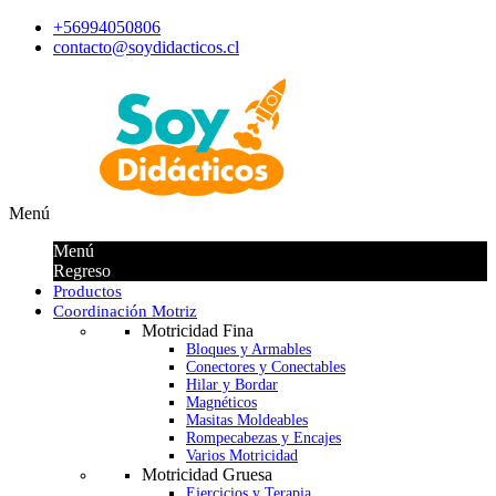
+56994050806
contacto@soydidacticos.cl
Menú
Menú
Regreso
Productos
Coordinación Motriz
Motricidad Fina
Bloques y Armables
Conectores y Conectables
Hilar y Bordar
Magnéticos
Masitas Moldeables
Rompecabezas y Encajes
Varios Motricidad
Motricidad Gruesa
Ejercicios y Terapia