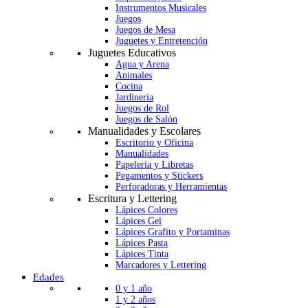
Instrumentos Musicales
Juegos
Juegos de Mesa
Juguetes y Entretención
Juguetes Educativos
Agua y Arena
Animales
Cocina
Jardinería
Juegos de Rol
Juegos de Salón
Manualidades y Escolares
Escritorio y Oficina
Manualidades
Papelería y Libretas
Pegamentos y Stickers
Perforadoras y Herramientas
Escritura y Lettering
Lápices Colores
Lápices Gel
Lápices Grafito y Portaminas
Lápices Pasta
Lápices Tinta
Marcadores y Lettering
Edades
0 y 1 año
1 y 2 años