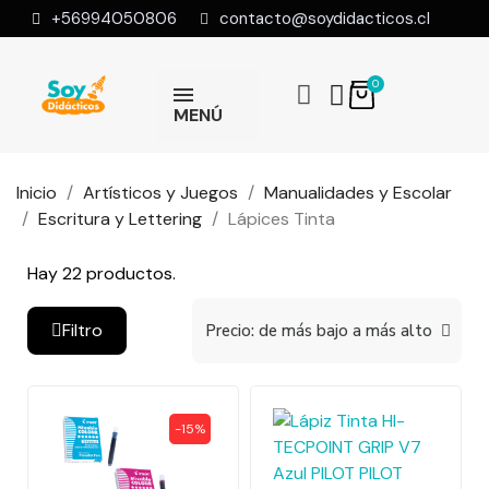
+56994050806
contacto@soydidacticos.cl
MENÚ
Inicio
Artísticos y Juegos
Manualidades y Escolar
Escritura y Lettering
Lápices Tinta
Hay 22 productos.
Filtro
-15%