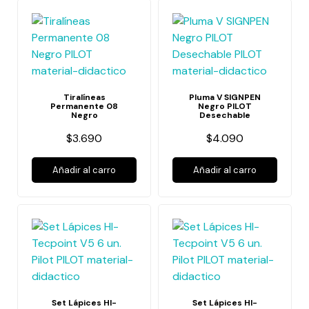
Tiralíneas
Pluma V SIGNPEN
Permanente 08
Negro PILOT
Negro
Desechable
$3.690
$4.090
Añadir al carro
Añadir al carro
Set Lápices HI-
Set Lápices HI-