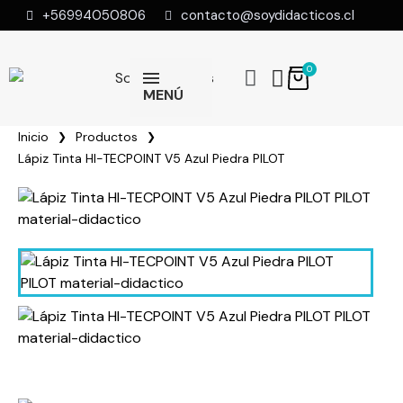
+56994050806
contacto@soydidacticos.cl
MENÚ
Inicio
Productos
Lápiz Tinta HI-TECPOINT V5 Azul Piedra PILOT