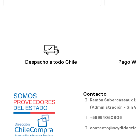
Despacho a todo Chile
Pago W
Contacto
Ramón Subercaseaux 12
(Administración - Sin 
+56994050806
contacto@soydidactic