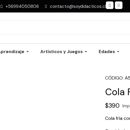
+56994050806
contacto@soydidacticos.cl
Aprendizaje
Artísticos y Juegos
Edades
CÓDIGO
A
Cola F
$390
Imp
Cola fría co