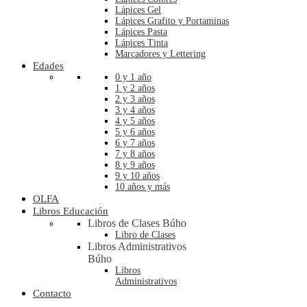
Lápices Gel
Lápices Grafito y Portaminas
Lápices Pasta
Lápices Tinta
Marcadores y Lettering
Edades
0 y 1 año
1 y 2 años
2 y 3 años
3 y 4 años
4 y 5 años
5 y 6 años
6 y 7 años
7 y 8 años
8 y 9 años
9 y 10 años
10 años y más
OLFA
Libros Educación
Libros de Clases Búho
Libro de Clases
Libros Administrativos
Búho
Libros
Administrativos
Contacto