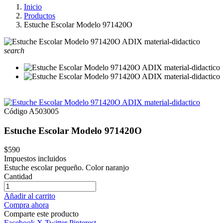
Inicio
Productos
Estuche Escolar Modelo 971420O
search
Código
A503005
Estuche Escolar Modelo 971420O
$590
Impuestos incluidos
Estuche escolar pequeño. Color naranjo
Cantidad
Añadir al carrito
Compra ahora
Comparte este producto
Facebook
X Twitter
Pinterest