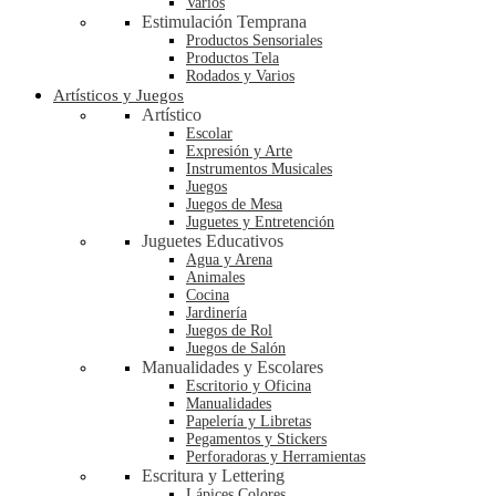
Varios
Estimulación Temprana
Productos Sensoriales
Productos Tela
Rodados y Varios
Artísticos y Juegos
Artístico
Escolar
Expresión y Arte
Instrumentos Musicales
Juegos
Juegos de Mesa
Juguetes y Entretención
Juguetes Educativos
Agua y Arena
Animales
Cocina
Jardinería
Juegos de Rol
Juegos de Salón
Manualidades y Escolares
Escritorio y Oficina
Manualidades
Papelería y Libretas
Pegamentos y Stickers
Perforadoras y Herramientas
Escritura y Lettering
Lápices Colores