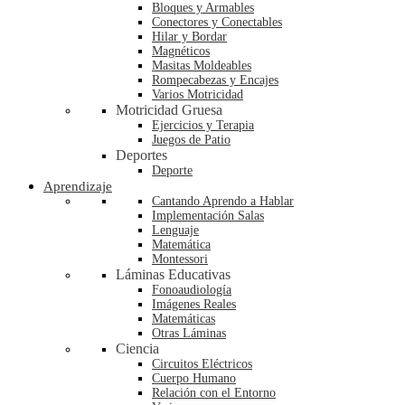
Bloques y Armables
Conectores y Conectables
Hilar y Bordar
Magnéticos
Masitas Moldeables
Rompecabezas y Encajes
Varios Motricidad
Motricidad Gruesa
Ejercicios y Terapia
Juegos de Patio
Deportes
Deporte
Aprendizaje
Cantando Aprendo a Hablar
Implementación Salas
Lenguaje
Matemática
Montessori
Láminas Educativas
Fonoaudiología
Imágenes Reales
Matemáticas
Otras Láminas
Ciencia
Circuitos Eléctricos
Cuerpo Humano
Relación con el Entorno