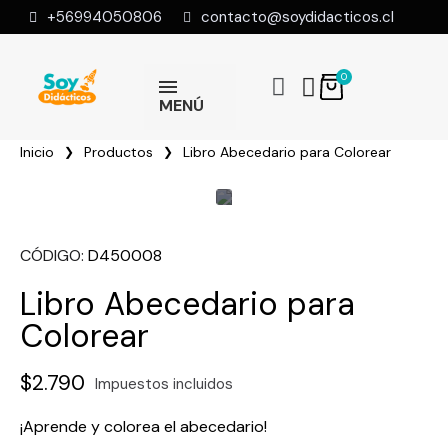
+56994050806
contacto@soydidacticos.cl
MENÚ
Inicio
Productos
Libro Abecedario para Colorear
CÓDIGO
D450008
Libro Abecedario para
Colorear
$2.790
Impuestos incluidos
¡Aprende y colorea el abecedario!