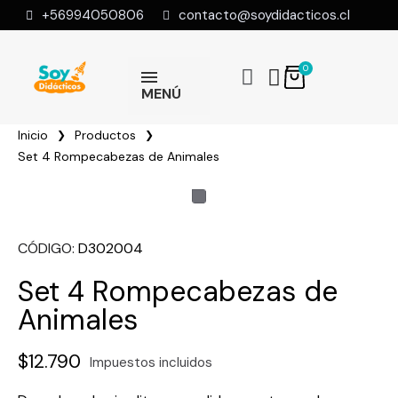
+56994050806
contacto@soydidacticos.cl
MENÚ
Inicio
Productos
Set 4 Rompecabezas de Animales
CÓDIGO
D302004
Set 4 Rompecabezas de
Animales
$12.790
Impuestos incluidos