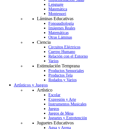
Lenguaje
Matemática
Montessori
Láminas Educativas
Fonoaudiología
Imágenes Reales
Matemáticas
Otras Láminas
Ciencia
Circuitos Eléctricos
Cuerpo Humano
Relación con el Entorno
Varios
Estimulación Temprana
Productos Sensoriales
Productos Tela
Rodados y Varios
Artísticos y Juegos
Artístico
Escolar
Expresión y Arte
Instrumentos Musicales
Juegos
Juegos de Mesa
Juguetes y Entretención
Juguetes Educativos
Agua y Arena