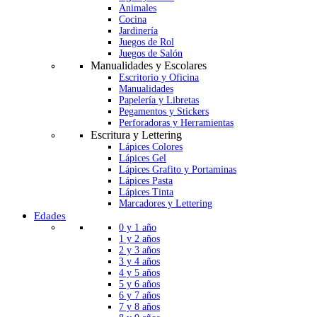
Animales
Cocina
Jardinería
Juegos de Rol
Juegos de Salón
Manualidades y Escolares
Escritorio y Oficina
Manualidades
Papelería y Libretas
Pegamentos y Stickers
Perforadoras y Herramientas
Escritura y Lettering
Lápices Colores
Lápices Gel
Lápices Grafito y Portaminas
Lápices Pasta
Lápices Tinta
Marcadores y Lettering
Edades
0 y 1 año
1 y 2 años
2 y 3 años
3 y 4 años
4 y 5 años
5 y 6 años
6 y 7 años
7 y 8 años