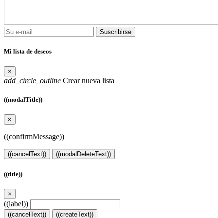
Suscribirse
Mi lista de deseos
×
add_circle_outline
Crear nueva lista
((modalTitle))
×
((confirmMessage))
((cancelText))
((modalDeleteText))
((title))
×
((label))
((cancelText))
((createText))