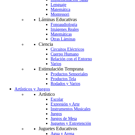
Lenguaje
Matemática
Montessori
Láminas Educativas
Fonoaudiología
Imágenes Reales
Matemáticas
Otras Láminas
Ciencia
Circuitos Eléctricos
Cuerpo Humano
Relación con el Entorno
Varios
Estimulación Temprana
Productos Sensoriales
Productos Tela
Rodados y Varios
Artísticos y Juegos
Artístico
Escolar
Expresión y Arte
Instrumentos Musicales
Juegos
Juegos de Mesa
Juguetes y Entretención
Juguetes Educativos
Agua y Arena