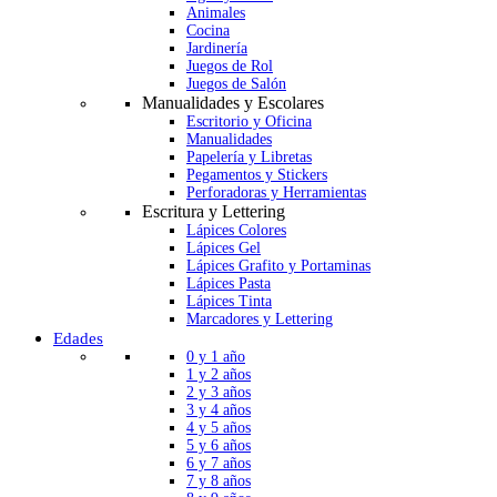
Animales
Cocina
Jardinería
Juegos de Rol
Juegos de Salón
Manualidades y Escolares
Escritorio y Oficina
Manualidades
Papelería y Libretas
Pegamentos y Stickers
Perforadoras y Herramientas
Escritura y Lettering
Lápices Colores
Lápices Gel
Lápices Grafito y Portaminas
Lápices Pasta
Lápices Tinta
Marcadores y Lettering
Edades
0 y 1 año
1 y 2 años
2 y 3 años
3 y 4 años
4 y 5 años
5 y 6 años
6 y 7 años
7 y 8 años