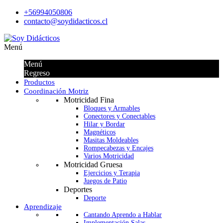
+56994050806
contacto@soydidacticos.cl
Menú
Menú
Regreso
Productos
Coordinación Motriz
Motricidad Fina
Bloques y Armables
Conectores y Conectables
Hilar y Bordar
Magnéticos
Masitas Moldeables
Rompecabezas y Encajes
Varios Motricidad
Motricidad Gruesa
Ejercicios y Terapia
Juegos de Patio
Deportes
Deporte
Aprendizaje
Cantando Aprendo a Hablar
Implementación Salas