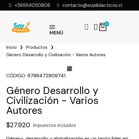
+56994050806
contacto@soydidacticos.cl
MENÚ
Inicio
Productos
Género Desarrollo y Civilización - Varios Autores
CÓDIGO
9788472908741
Género Desarrollo y
Civilización - Varios
Autores
$27.920
Impuestos incluidos
Género, desarrollo y globalización es un texto líder en