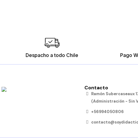
Despacho a todo Chile
Pago W
Contacto
Rompecabezas de Medios de
Ramón Subercaseaux 12
Transportes
(Administración - Sin 
$12.790
+56994050806
Añadir al carro
contacto@soydidactic