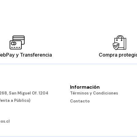
ebPay y Transferencia
Compra protegi
Información
Tubos Conectores
Bloques Conectabl
68, San Miguel Of. 1204
Términos y Condiciones
$10.190
$15.190
Venta a Público)
Contacto
Añadir al carro
Añadir al carro
os.cl