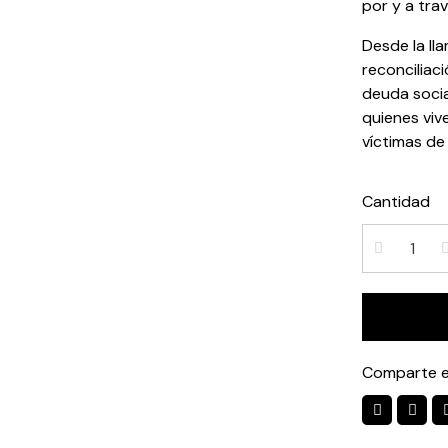
por y a trav
Desde la ll
reconciliac
deuda socia
quienes viv
víctimas de
Cantidad
Comparte e