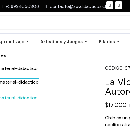
+56994050806
contacto@soydidacticos.cl
Aprendizaje
Artísticos y Juegos
Edades
res
CÓDIGO
9
La Vi
Autor
$17.000
Chile es un
neoliberali