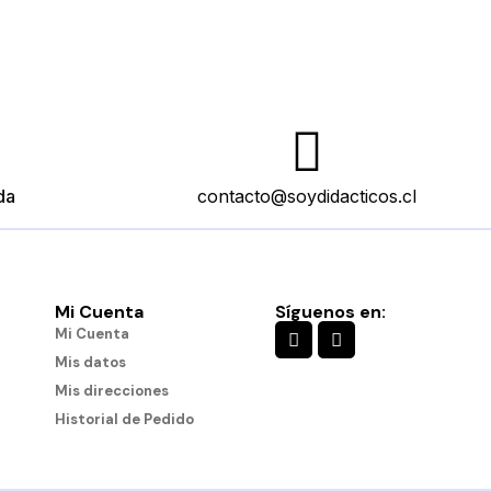
da
contacto@soydidacticos.cl
Mi Cuenta
Síguenos en:
es
Engranajes Conectables
Mi Cuenta
$11.490
Mis datos
Mis direcciones
Historial de Pedido
Añadir al carro