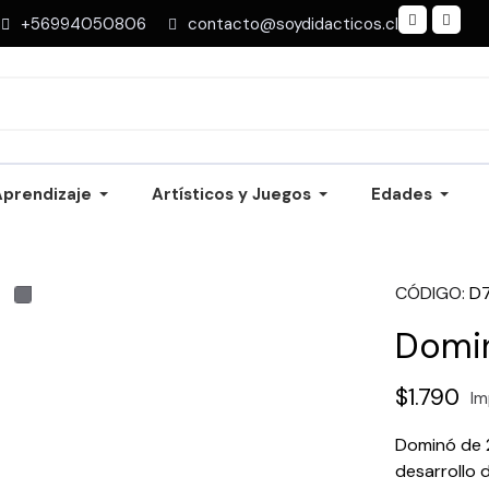
+56994050806
contacto@soydidacticos.cl
Aprendizaje
Artísticos y Juegos
Edades
CÓDIGO
D
Domin
$1.790
Im
Dominó de 2
desarrollo 