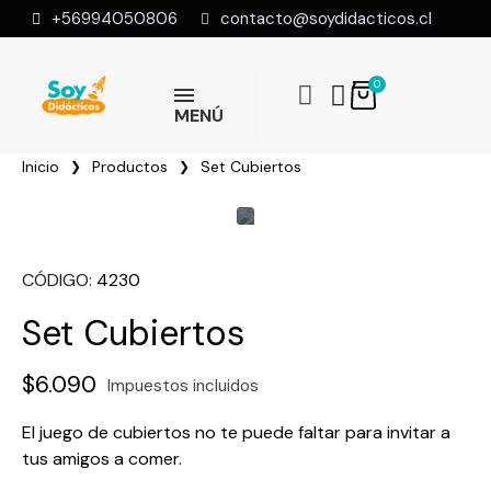
+56994050806
contacto@soydidacticos.cl
MENÚ
Inicio
Productos
Set Cubiertos
CÓDIGO
4230
Set Cubiertos
$6.090
Impuestos incluidos
El juego de cubiertos no te puede faltar para invitar a
tus amigos a comer.