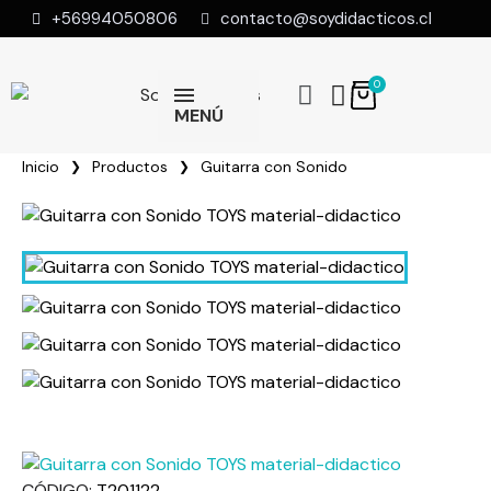
+56994050806
contacto@soydidacticos.cl
MENÚ
Inicio
Productos
Guitarra con Sonido
CÓDIGO
T201122