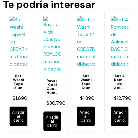
Te podría interesar
Set
Set
Set 4
Washi
Washi
Rompecabe
Rayos
Tape
Tape
de
X del
8 un
12 un
Animales
Cuerpo
Humano
$1.690
$1.890
$12.790
$30.790
Añadir
Añadir
Añadir
al
al
al
Añadir
carro
carro
carro
al
carro