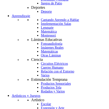
Juegos de Patio
Deportes
Deporte
Aprendizaje
Cantando Aprendo a Hablar
Implementación Salas
Lenguaje
Matemática
Montessori
Láminas Educativas
Fonoaudiología
Imágenes Reales
Matemáticas
Otras Láminas
Ciencia
Circuitos Eléctricos
Cuerpo Humano
Relación con el Entorno
Varios
Estimulación Temprana
Productos Sensoriales
Productos Tela
Rodados y Varios
Artísticos y Juegos
Artístico
Escolar
Expresión y Arte