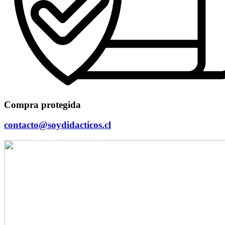
Compra protegida
contacto@soydidacticos.cl