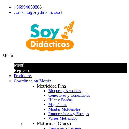
+56994050806
contacto@soydidacticos.cl
Menú
Menú
Regreso
Productos
Coordinación Motriz
Motricidad Fina
Bloques y Armables
Conectores y Conectables
Hilar y Bordar
Magnéticos
Masitas Moldeables
Rompecabezas y Encajes
Varios Motricidad
Motricidad Gruesa
Ejercicios y Terapia