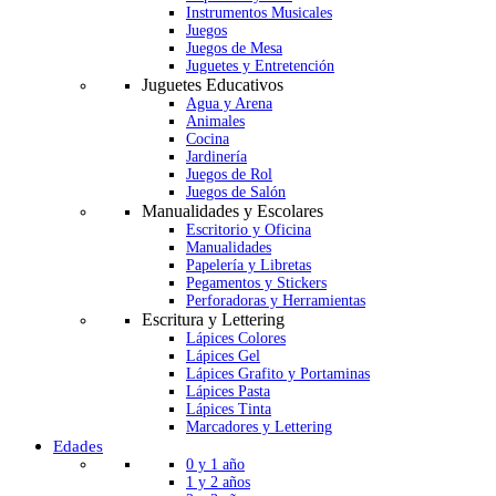
Instrumentos Musicales
Juegos
Juegos de Mesa
Juguetes y Entretención
Juguetes Educativos
Agua y Arena
Animales
Cocina
Jardinería
Juegos de Rol
Juegos de Salón
Manualidades y Escolares
Escritorio y Oficina
Manualidades
Papelería y Libretas
Pegamentos y Stickers
Perforadoras y Herramientas
Escritura y Lettering
Lápices Colores
Lápices Gel
Lápices Grafito y Portaminas
Lápices Pasta
Lápices Tinta
Marcadores y Lettering
Edades
0 y 1 año
1 y 2 años