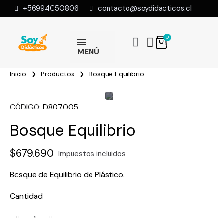
+56994050806
contacto@soydidacticos.cl
MENÚ
Inicio
Productos
Bosque Equilibrio
CÓDIGO
D807005
Bosque Equilibrio
$679.690
Impuestos incluidos
Bosque de Equilibrio de Plástico.
Cantidad