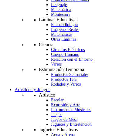
Lenguaje
Matemática
Montessori
Láminas Educativas
Fonoaudiología
Imágenes Reales
Matemáticas
Otras Láminas
Ciencia
Circuitos Eléctricos
Cuerpo Humano
Relación con el Entorno
Varios
Estimulación Temprana
Productos Sensoriales
Productos Tela
Rodados y Varios
Artísticos y Juegos
Artístico
Escolar
Expresión y Arte
Instrumentos Musicales
Juegos
Juegos de Mesa
Juguetes y Entretención
Juguetes Educativos
Agua y Arena