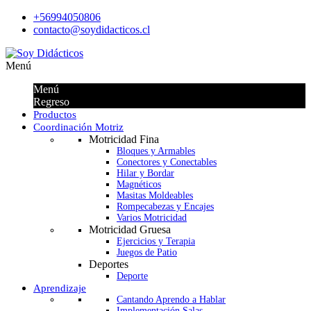
+56994050806
contacto@soydidacticos.cl
Menú
Menú
Regreso
Productos
Coordinación Motriz
Motricidad Fina
Bloques y Armables
Conectores y Conectables
Hilar y Bordar
Magnéticos
Masitas Moldeables
Rompecabezas y Encajes
Varios Motricidad
Motricidad Gruesa
Ejercicios y Terapia
Juegos de Patio
Deportes
Deporte
Aprendizaje
Cantando Aprendo a Hablar
Implementación Salas