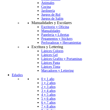
Animales
Cocina
Jardinería
Juegos de Rol
Juegos de Salón
Manualidades y Escolares
Escritorio y Oficina
Manualidades
Papelería y Libretas
Pegamentos y Stickers
Perforadoras y Herramientas
Escritura y Lettering
Lápices Colores
Lápices Gel
Lápices Grafito y Portaminas
Lápices Pasta
Lápices Tinta
Marcadores y Lettering
Edades
0 y 1 año
1 y 2 años
2 y 3 años
3 y 4 años
4 y 5 años
5 y 6 años
6 y 7 años
7 y 8 años