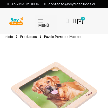
+56994050806
contacto@soydidacticos.cl
MENÚ
Inicio
Productos
Puzzle Perro de Madera