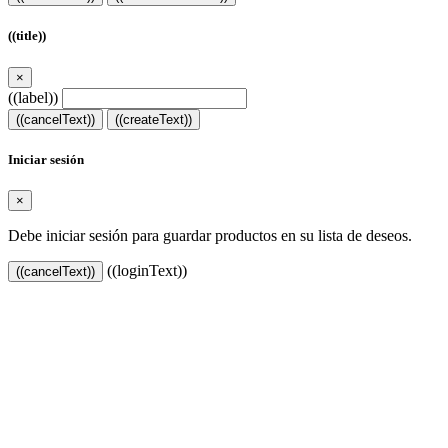
((title))
×
((label))
((cancelText))
((createText))
Iniciar sesión
×
Debe iniciar sesión para guardar productos en su lista de deseos.
((loginText))
((cancelText))