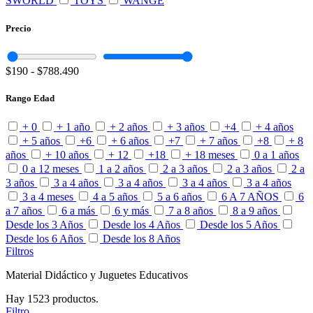
SWORLD
TOYS
WANGE
Precio
$190
-
$788.490
Rango Edad
+ 0
+ 1 año
+ 2 años
+ 3 años
+4
+ 4 años
+ 5 años
+6
+ 6 años
+7
+ 7 años
+8
+ 8
años
+ 10 años
+ 12
+18
+ 18 meses
0 a 1 años
0 a 12 meses
1 a 2 años
2 a 3 años
2 a 3 años
2 a
3 años
3 a 4 años
3 a 4 años
3 a 4 años
3 a 4 años
3 a 4 meses
4 a 5 años
5 a 6 años
6 A 7 AÑOS
6
a 7 años
6 a más
6 y más
7 a 8 años
8 a 9 años
Desde los 3 Años
Desde los 4 Años
Desde los 5 Años
Desde los 6 Años
Desde los 8 Años
Filtros
Material Didáctico y Juguetes Educativos
Hay 1523 productos.
Filtro