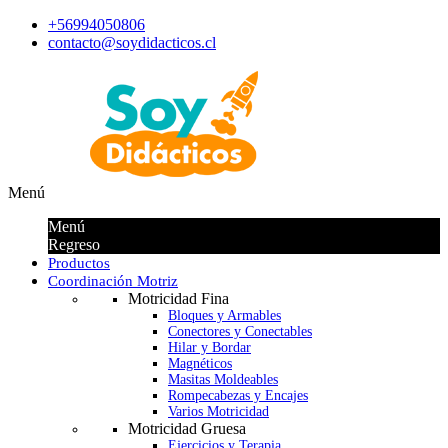
+56994050806
contacto@soydidacticos.cl
Menú
Menú
Regreso
Productos
Coordinación Motriz
Motricidad Fina
Bloques y Armables
Conectores y Conectables
Hilar y Bordar
Magnéticos
Masitas Moldeables
Rompecabezas y Encajes
Varios Motricidad
Motricidad Gruesa
Ejercicios y Terapia