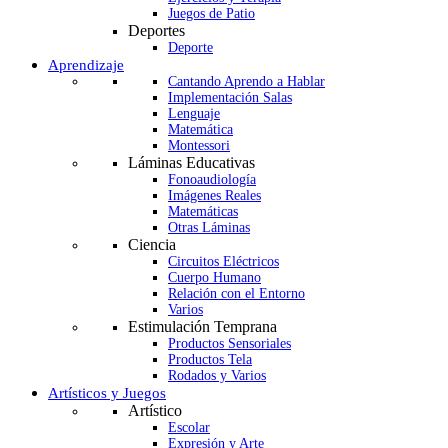
Juegos de Patio
Deportes
Deporte
Aprendizaje
Cantando Aprendo a Hablar
Implementación Salas
Lenguaje
Matemática
Montessori
Láminas Educativas
Fonoaudiología
Imágenes Reales
Matemáticas
Otras Láminas
Ciencia
Circuitos Eléctricos
Cuerpo Humano
Relación con el Entorno
Varios
Estimulación Temprana
Productos Sensoriales
Productos Tela
Rodados y Varios
Artísticos y Juegos
Artístico
Escolar
Expresión y Arte