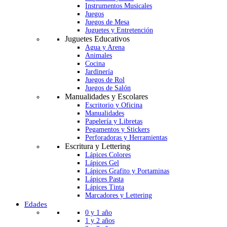
Instrumentos Musicales
Juegos
Juegos de Mesa
Juguetes y Entretención
Juguetes Educativos
Agua y Arena
Animales
Cocina
Jardinería
Juegos de Rol
Juegos de Salón
Manualidades y Escolares
Escritorio y Oficina
Manualidades
Papelería y Libretas
Pegamentos y Stickers
Perforadoras y Herramientas
Escritura y Lettering
Lápices Colores
Lápices Gel
Lápices Grafito y Portaminas
Lápices Pasta
Lápices Tinta
Marcadores y Lettering
Edades
0 y 1 año
1 y 2 años