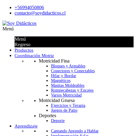
+56994050806
contacto@soydidacticos.cl
Menú
Menú
Regreso
Productos
Coordinación Motriz
Motricidad Fina
Bloques y Armables
Conectores y Conectables
Hilar y Bordar
Magnéticos
Masitas Moldeables
Rompecabezas y Encajes
Varios Motricidad
Motricidad Gruesa
Ejercicios y Terapia
Juegos de Patio
Deportes
Deporte
Aprendizaje
Cantando Aprendo a Hablar
Implementación Salas