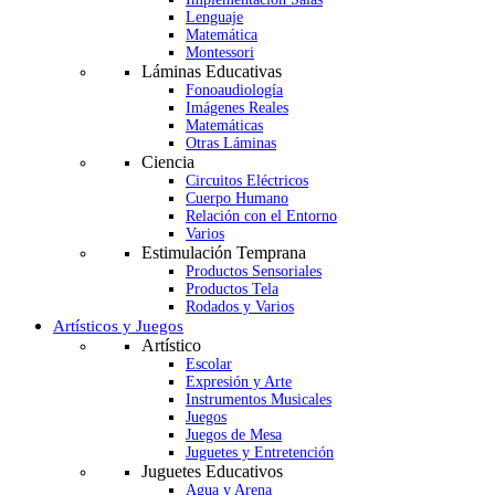
Lenguaje
Matemática
Montessori
Láminas Educativas
Fonoaudiología
Imágenes Reales
Matemáticas
Otras Láminas
Ciencia
Circuitos Eléctricos
Cuerpo Humano
Relación con el Entorno
Varios
Estimulación Temprana
Productos Sensoriales
Productos Tela
Rodados y Varios
Artísticos y Juegos
Artístico
Escolar
Expresión y Arte
Instrumentos Musicales
Juegos
Juegos de Mesa
Juguetes y Entretención
Juguetes Educativos
Agua y Arena