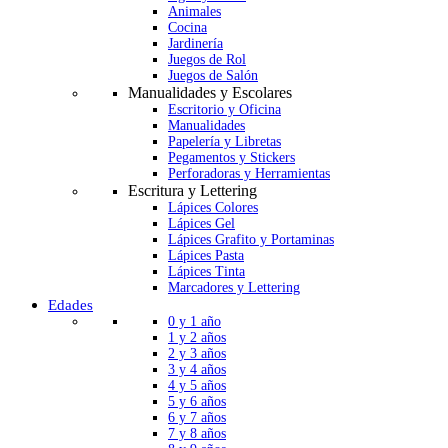
Animales
Cocina
Jardinería
Juegos de Rol
Juegos de Salón
Manualidades y Escolares
Escritorio y Oficina
Manualidades
Papelería y Libretas
Pegamentos y Stickers
Perforadoras y Herramientas
Escritura y Lettering
Lápices Colores
Lápices Gel
Lápices Grafito y Portaminas
Lápices Pasta
Lápices Tinta
Marcadores y Lettering
Edades
0 y 1 año
1 y 2 años
2 y 3 años
3 y 4 años
4 y 5 años
5 y 6 años
6 y 7 años
7 y 8 años