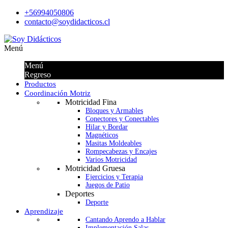
+56994050806
contacto@soydidacticos.cl
Menú
Menú
Regreso
Productos
Coordinación Motriz
Motricidad Fina
Bloques y Armables
Conectores y Conectables
Hilar y Bordar
Magnéticos
Masitas Moldeables
Rompecabezas y Encajes
Varios Motricidad
Motricidad Gruesa
Ejercicios y Terapia
Juegos de Patio
Deportes
Deporte
Aprendizaje
Cantando Aprendo a Hablar
Implementación Salas