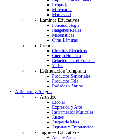
Lenguaje
Matemática
Montessori
Láminas Educativas
Fonoaudiología
Imágenes Reales
Matemáticas
Otras Láminas
Ciencia
Circuitos Eléctricos
Cuerpo Humano
Relación con el Entorno
Varios
Estimulación Temprana
Productos Sensoriales
Productos Tela
Rodados y Varios
Artísticos y Juegos
Artístico
Escolar
Expresión y Arte
Instrumentos Musicales
Juegos
Juegos de Mesa
Juguetes y Entretención
Juguetes Educativos
Agua y Arena