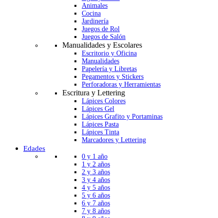
Animales
Cocina
Jardinería
Juegos de Rol
Juegos de Salón
Manualidades y Escolares
Escritorio y Oficina
Manualidades
Papelería y Libretas
Pegamentos y Stickers
Perforadoras y Herramientas
Escritura y Lettering
Lápices Colores
Lápices Gel
Lápices Grafito y Portaminas
Lápices Pasta
Lápices Tinta
Marcadores y Lettering
Edades
0 y 1 año
1 y 2 años
2 y 3 años
3 y 4 años
4 y 5 años
5 y 6 años
6 y 7 años
7 y 8 años