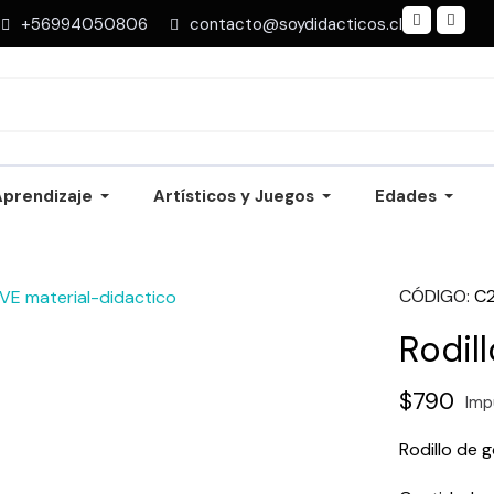
+56994050806
contacto@soydidacticos.cl
Aprendizaje
Artísticos y Juegos
Edades
CÓDIGO
C
Rodil
$790
Imp
Rodillo de 