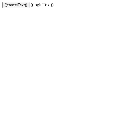
((loginText))
((cancelText))