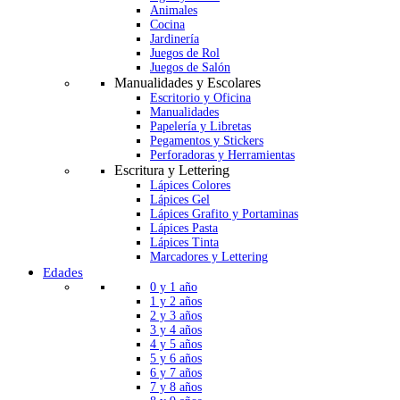
Animales
Cocina
Jardinería
Juegos de Rol
Juegos de Salón
Manualidades y Escolares
Escritorio y Oficina
Manualidades
Papelería y Libretas
Pegamentos y Stickers
Perforadoras y Herramientas
Escritura y Lettering
Lápices Colores
Lápices Gel
Lápices Grafito y Portaminas
Lápices Pasta
Lápices Tinta
Marcadores y Lettering
Edades
0 y 1 año
1 y 2 años
2 y 3 años
3 y 4 años
4 y 5 años
5 y 6 años
6 y 7 años
7 y 8 años