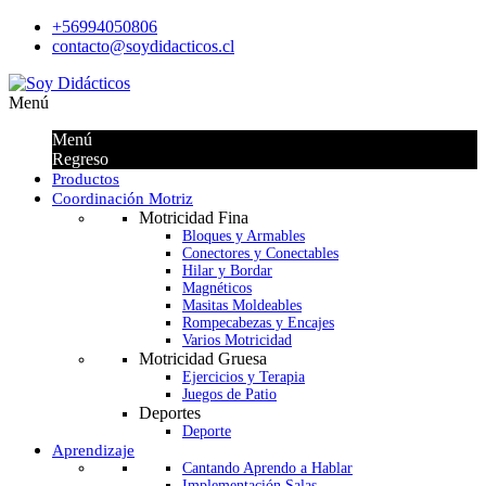
+56994050806
contacto@soydidacticos.cl
Menú
Menú
Regreso
Productos
Coordinación Motriz
Motricidad Fina
Bloques y Armables
Conectores y Conectables
Hilar y Bordar
Magnéticos
Masitas Moldeables
Rompecabezas y Encajes
Varios Motricidad
Motricidad Gruesa
Ejercicios y Terapia
Juegos de Patio
Deportes
Deporte
Aprendizaje
Cantando Aprendo a Hablar
Implementación Salas