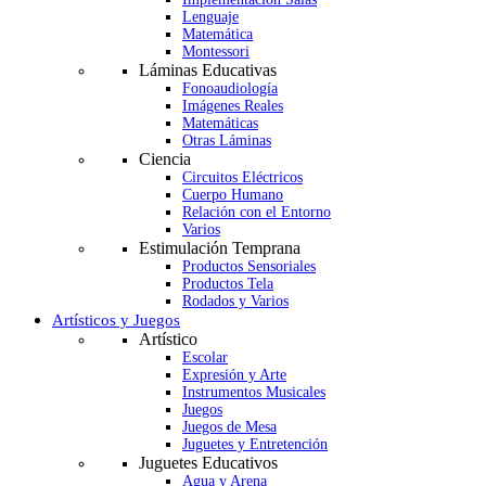
Lenguaje
Matemática
Montessori
Láminas Educativas
Fonoaudiología
Imágenes Reales
Matemáticas
Otras Láminas
Ciencia
Circuitos Eléctricos
Cuerpo Humano
Relación con el Entorno
Varios
Estimulación Temprana
Productos Sensoriales
Productos Tela
Rodados y Varios
Artísticos y Juegos
Artístico
Escolar
Expresión y Arte
Instrumentos Musicales
Juegos
Juegos de Mesa
Juguetes y Entretención
Juguetes Educativos
Agua y Arena