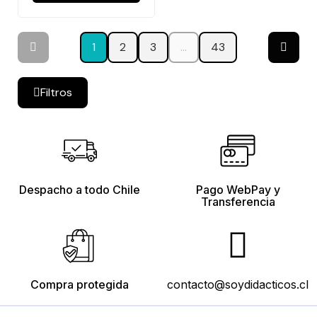
1
2
3
…
43
Filtros
Despacho a todo Chile
Pago WebPay y
Transferencia
Compra protegida
contacto@soydidacticos.cl