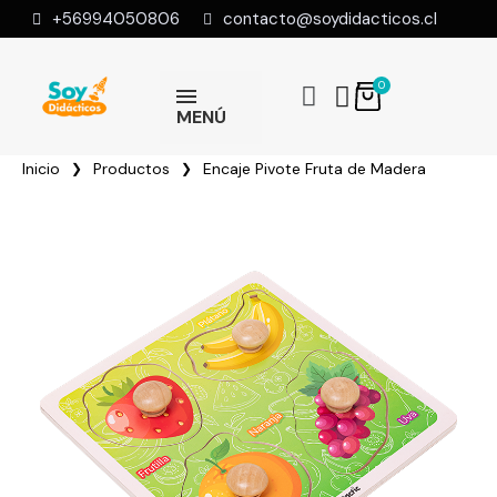
+56994050806
contacto@soydidacticos.cl
MENÚ
Inicio
Productos
Encaje Pivote Fruta de Madera