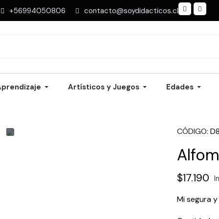
+56994050806
contacto@soydidacticos.cl
Aprendizaje
Artísticos y Juegos
Edades
CÓDIGO
D
Alfom
$17.190
I
Mi segura y