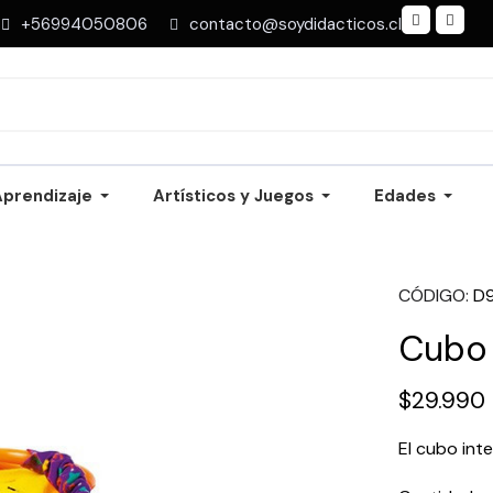
+56994050806
contacto@soydidacticos.cl
Aprendizaje
Artísticos y Juegos
Edades
CÓDIGO
D
Cubo 
$29.990
El cubo int