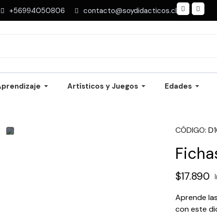
+56994050806
contacto@soydidacticos.cl
Aprendizaje
Artísticos y Juegos
Edades
CÓDIGO
D
Ficha
$17.890
Aprende las
con este di