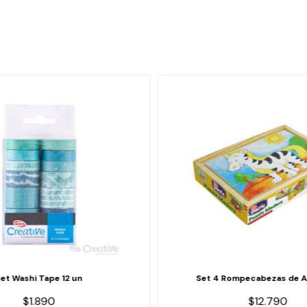
Set Washi Tape 12 un
Set 4 Rompecabezas de A
$1.890
$12.790