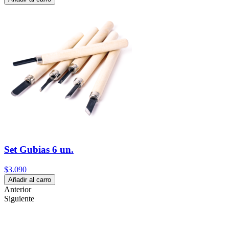
Set Gubias 6 un.
$3.090
Añadir al carro
Anterior
Siguiente