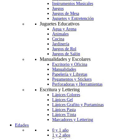
Instrumentos Musicales
Juegos
Juegos de Mesa
Juguetes y Entretención
Juguetes Educativos
Agua y Arena
Animales
Cocina
Jardinería
Juegos de Rol
Juegos de Salón
Manualidades y Escolares
Escritorio y Oficina
Manualidades
Papelería y Libretas
Pegamentos y Stickers
Perforadoras y Herramientas
Escritura y Lettering
Lápices Colores
Lápices Gel
Lápices Grafito y Portaminas
Lápices Pasta
Lápices Tinta
Marcadores y Lettering
Edades
0 y 1 año
1 y 2 años