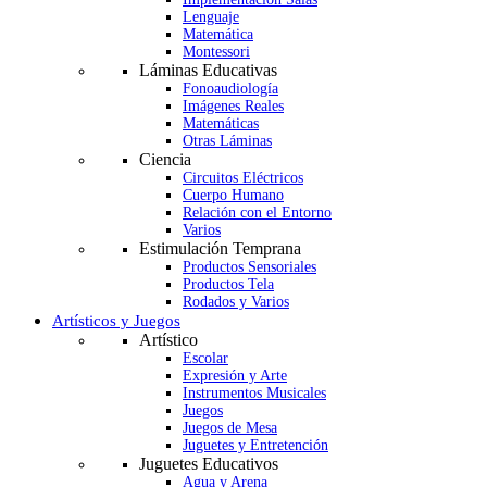
Lenguaje
Matemática
Montessori
Láminas Educativas
Fonoaudiología
Imágenes Reales
Matemáticas
Otras Láminas
Ciencia
Circuitos Eléctricos
Cuerpo Humano
Relación con el Entorno
Varios
Estimulación Temprana
Productos Sensoriales
Productos Tela
Rodados y Varios
Artísticos y Juegos
Artístico
Escolar
Expresión y Arte
Instrumentos Musicales
Juegos
Juegos de Mesa
Juguetes y Entretención
Juguetes Educativos
Agua y Arena