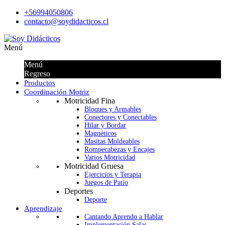
+56994050806
contacto@soydidacticos.cl
Menú
Menú
Regreso
Productos
Coordinación Motriz
Motricidad Fina
Bloques y Armables
Conectores y Conectables
Hilar y Bordar
Magnéticos
Masitas Moldeables
Rompecabezas y Encajes
Varios Motricidad
Motricidad Gruesa
Ejercicios y Terapia
Juegos de Patio
Deportes
Deporte
Aprendizaje
Cantando Aprendo a Hablar
Implementación Salas