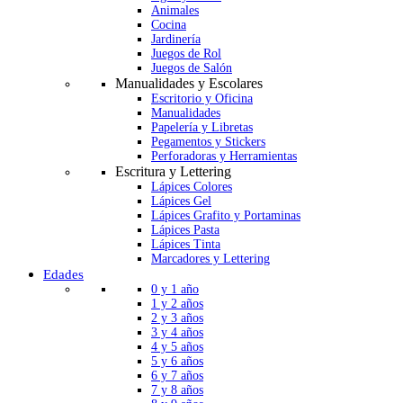
Animales
Cocina
Jardinería
Juegos de Rol
Juegos de Salón
Manualidades y Escolares
Escritorio y Oficina
Manualidades
Papelería y Libretas
Pegamentos y Stickers
Perforadoras y Herramientas
Escritura y Lettering
Lápices Colores
Lápices Gel
Lápices Grafito y Portaminas
Lápices Pasta
Lápices Tinta
Marcadores y Lettering
Edades
0 y 1 año
1 y 2 años
2 y 3 años
3 y 4 años
4 y 5 años
5 y 6 años
6 y 7 años
7 y 8 años