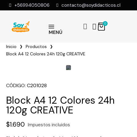
+56994050806
contacto@soydidacticos.cl
MENÚ
Inicio
Productos
Block A4 12 Colores 24h 120g CREATIVE
CÓDIGO
C201028
Block A4 12 Colores 24h
120g CREATIVE
$1.690
Impuestos incluidos