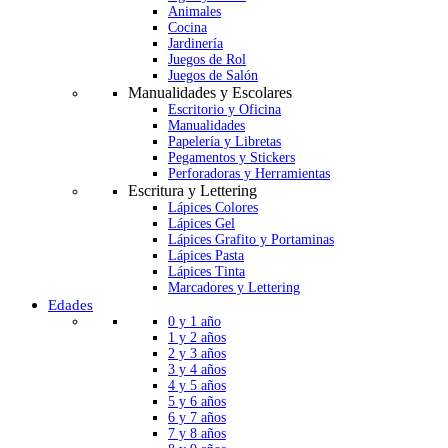
Animales
Cocina
Jardinería
Juegos de Rol
Juegos de Salón
Manualidades y Escolares
Escritorio y Oficina
Manualidades
Papelería y Libretas
Pegamentos y Stickers
Perforadoras y Herramientas
Escritura y Lettering
Lápices Colores
Lápices Gel
Lápices Grafito y Portaminas
Lápices Pasta
Lápices Tinta
Marcadores y Lettering
Edades
0 y 1 año
1 y 2 años
2 y 3 años
3 y 4 años
4 y 5 años
5 y 6 años
6 y 7 años
7 y 8 años