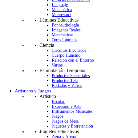
Lenguaje
Matemática
Montessori
Láminas Educativas
Fonoaudiología
Imágenes Reales
Matemáticas
Otras Láminas
Ciencia
Circuitos Eléctricos
Cuerpo Humano
Relación con el Entorno
Varios
Estimulación Temprana
Productos Sensoriales
Productos Tela
Rodados y Varios
Artísticos y Juegos
Artístico
Escolar
Expresión y Arte
Instrumentos Musicales
Juegos
Juegos de Mesa
Juguetes y Entretención
Juguetes Educativos
Agua y Arena