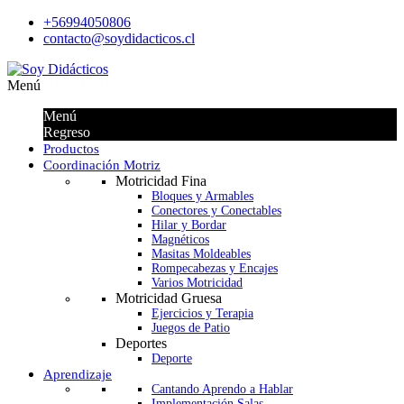
+56994050806
contacto@soydidacticos.cl
Menú
Menú
Regreso
Productos
Coordinación Motriz
Motricidad Fina
Bloques y Armables
Conectores y Conectables
Hilar y Bordar
Magnéticos
Masitas Moldeables
Rompecabezas y Encajes
Varios Motricidad
Motricidad Gruesa
Ejercicios y Terapia
Juegos de Patio
Deportes
Deporte
Aprendizaje
Cantando Aprendo a Hablar
Implementación Salas