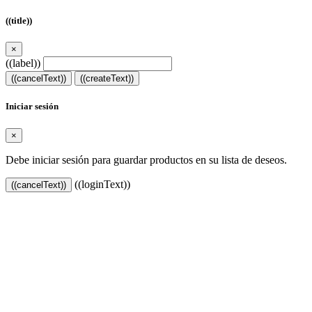
((title))
×
((label))
((cancelText))
((createText))
Iniciar sesión
×
Debe iniciar sesión para guardar productos en su lista de deseos.
((loginText))
((cancelText))