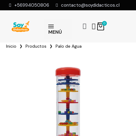
+56994050806
contacto@soydidacticos.cl
MENÚ
Inicio
Productos
Palo de Agua