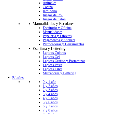
Animales
Cocina
Jardinería
Juegos de Rol
Juegos de Salón
Manualidades y Escolares
Escritorio y Oficina
Manualidades
Papelería y Libretas
Pegamentos y Stickers
Perforadoras y Herramientas
Escritura y Lettering
Lápices Colores
Lápices Gel
Lápices Grafito y Portaminas
Lápices Pasta
Lápices Tinta
Marcadores y Lettering
Edades
0 y 1 año
1 y 2 años
2 y 3 años
3 y 4 años
4 y 5 años
5 y 6 años
6 y 7 años
7 y 8 años