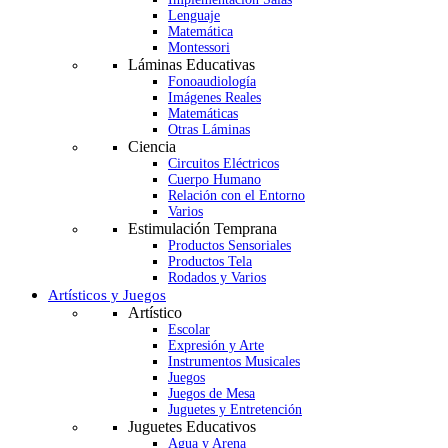
Lenguaje
Matemática
Montessori
Láminas Educativas
Fonoaudiología
Imágenes Reales
Matemáticas
Otras Láminas
Ciencia
Circuitos Eléctricos
Cuerpo Humano
Relación con el Entorno
Varios
Estimulación Temprana
Productos Sensoriales
Productos Tela
Rodados y Varios
Artísticos y Juegos
Artístico
Escolar
Expresión y Arte
Instrumentos Musicales
Juegos
Juegos de Mesa
Juguetes y Entretención
Juguetes Educativos
Agua y Arena