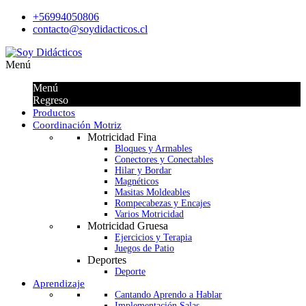
+56994050806
contacto@soydidacticos.cl
Menú
Menú
Regreso
Productos
Coordinación Motriz
Motricidad Fina
Bloques y Armables
Conectores y Conectables
Hilar y Bordar
Magnéticos
Masitas Moldeables
Rompecabezas y Encajes
Varios Motricidad
Motricidad Gruesa
Ejercicios y Terapia
Juegos de Patio
Deportes
Deporte
Aprendizaje
Cantando Aprendo a Hablar
Implementación Salas