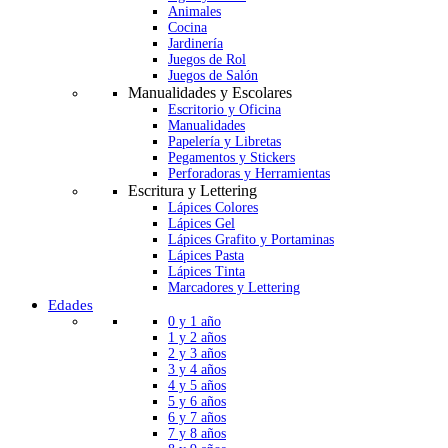
Animales
Cocina
Jardinería
Juegos de Rol
Juegos de Salón
Manualidades y Escolares
Escritorio y Oficina
Manualidades
Papelería y Libretas
Pegamentos y Stickers
Perforadoras y Herramientas
Escritura y Lettering
Lápices Colores
Lápices Gel
Lápices Grafito y Portaminas
Lápices Pasta
Lápices Tinta
Marcadores y Lettering
Edades
0 y 1 año
1 y 2 años
2 y 3 años
3 y 4 años
4 y 5 años
5 y 6 años
6 y 7 años
7 y 8 años