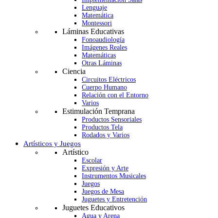
Lenguaje
Matemática
Montessori
Láminas Educativas
Fonoaudiología
Imágenes Reales
Matemáticas
Otras Láminas
Ciencia
Circuitos Eléctricos
Cuerpo Humano
Relación con el Entorno
Varios
Estimulación Temprana
Productos Sensoriales
Productos Tela
Rodados y Varios
Artísticos y Juegos
Artístico
Escolar
Expresión y Arte
Instrumentos Musicales
Juegos
Juegos de Mesa
Juguetes y Entretención
Juguetes Educativos
Agua y Arena