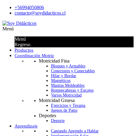
+56994050806
contacto@soydidacticos.cl
Menú
Menú
Regreso
Productos
Coordinación Motriz
Motricidad Fina
Bloques y Armables
Conectores y Conectables
Hilar y Bordar
Magnéticos
Masitas Moldeables
Rompecabezas y Encajes
Varios Motricidad
Motricidad Gruesa
Ejercicios y Terapia
Juegos de Patio
Deportes
Deporte
Aprendizaje
Cantando Aprendo a Hablar
Implementación Salas